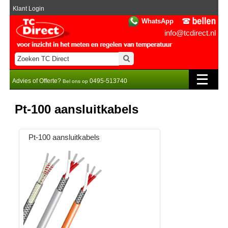
Klant Login
WhatsApp
info@tcdirect.nl
Advies of Offerte?
0495-513740
Bel ons op
Pt-100 aansluitkabels
Pt-100 aansluitkabels