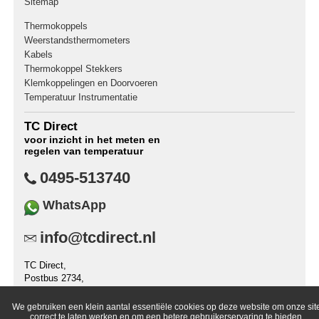
Sitemap
Thermokoppels
Weerstandsthermometers
Kabels
Thermokoppel Stekkers
Klemkoppelingen en Doorvoeren
Temperatuur Instrumentatie
TC Direct
voor inzicht in het meten en
regelen van temperatuur
0495-513740
WhatsApp
info@tcdirect.nl
TC Direct,
Postbus 2734,
6030 AA Nederweert,
Nederland
We gebruiken een klein aantal essentiële cookies op deze website om onze sit
correct te laten werken en om een betere gebruikerservaring te bieden.