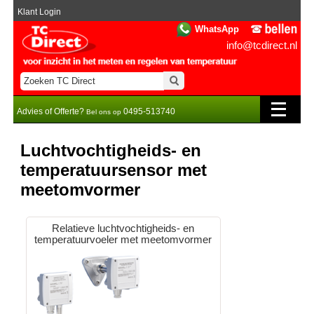
Klant Login
WhatsApp
info@tcdirect.nl
Advies of Offerte?
0495-513740
Bel ons op
Luchtvochtigheids- en
temperatuursensor met
meetomvormer
Relatieve luchtvochtigheids- en
temperatuurvoeler met meetomvormer