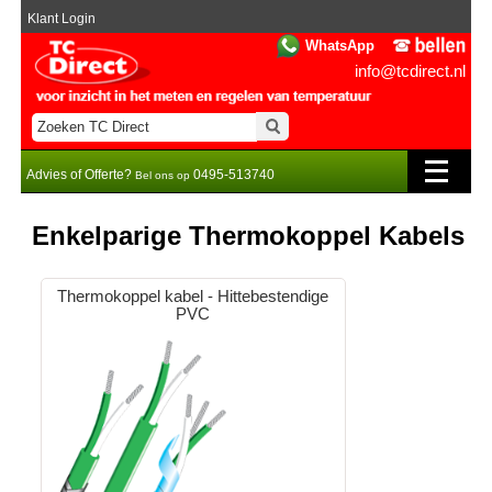
Klant Login
WhatsApp
info@tcdirect.nl
Advies of Offerte?
0495-513740
Bel ons op
Enkelparige Thermokoppel Kabels
Thermokoppel kabel - Hittebestendige
PVC