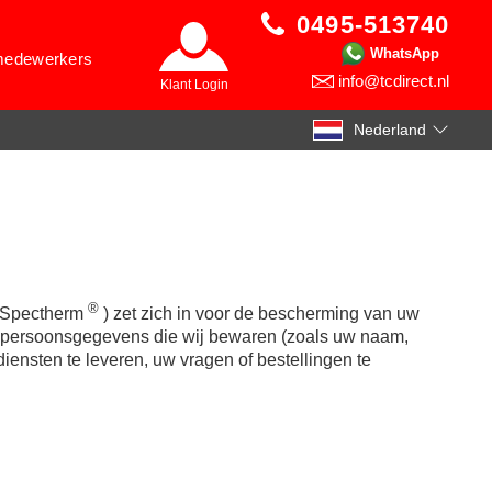
0495-513740
WhatsApp
 medewerkers
info@tcdirect.nl
Klant Login
Nederland
®
 Spectherm
) zet zich in voor de bescherming van uw
lle persoonsgegevens die wij bewaren (zoals uw naam,
iensten te leveren, uw vragen of bestellingen te