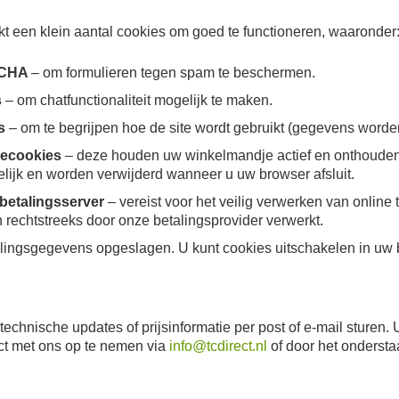
t een klein aantal cookies om goed te functioneren, waaronder
TCHA
– om formulieren tegen spam te beschermen.
s
– om chatfunctionaliteit mogelijk te maken.
cs
– om te begrijpen hoe de site wordt gebruikt (gegevens word
iecookies
– deze houden uw winkelmandje actief en onthouden 
delijk en worden verwijderd wanneer u uw browser afsluit.
betalingsserver
– vereist voor het veilig verwerken van online
 rechtstreeks door onze betalingsprovider verwerkt.
ingsgegevens opgeslagen. U kunt cookies uitschakelen in uw bro
 technische updates of prijsinformatie per post of e-mail sture
ct met ons op te nemen via
info@tcdirect.nl
of door het ondersta