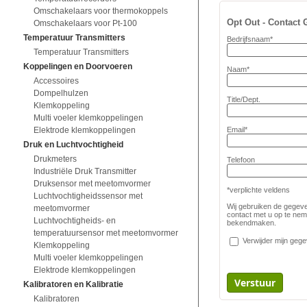
Omschakelaars voor thermokoppels
Opt Out - Contact
Omschakelaars voor Pt-100
Temperatuur Transmitters
Bedrijfsnaam*
Temperatuur Transmitters
Koppelingen en Doorvoeren
Naam*
Accessoires
Dompelhulzen
Title/Dept.
Klemkoppeling
Multi voeler klemkoppelingen
Elektrode klemkoppelingen
Email*
Druk en Luchtvochtigheid
Drukmeters
Telefoon
Industriële Druk Transmitter
Druksensor met meetomvormer
*verplichte veldens
Luchtvochtigheidssensor met
Wij gebruiken de gegeven
meetomvormer
contact met u op te nem
Luchtvochtigheids- en
bekendmaken.
temperatuursensor met meetomvormer
Verwijder mijn gege
Klemkoppeling
Multi voeler klemkoppelingen
Elektrode klemkoppelingen
Kalibratoren en Kalibratie
Kalibratoren