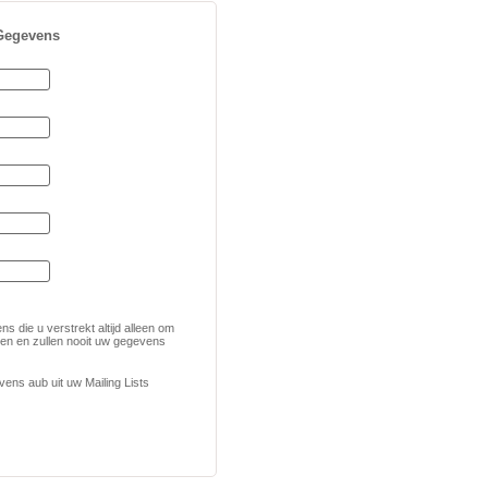
 Gegevens
s die u verstrekt altijd alleen om
en en zullen nooit uw gegevens
vens aub uit uw Mailing Lists