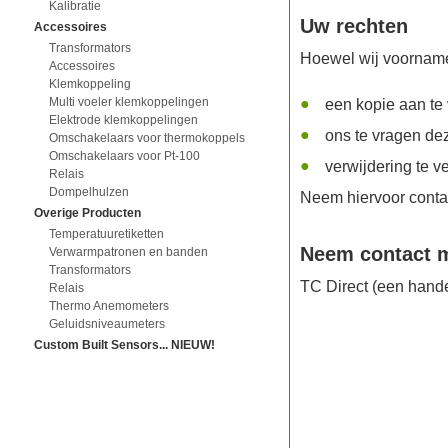
Kalibratie
Uw rechten
Accessoires
Transformators
Hoewel wij voornamel
Accessoires
Klemkoppeling
Multi voeler klemkoppelingen
een kopie aan te
Elektrode klemkoppelingen
ons te vragen deze
Omschakelaars voor thermokoppels
Omschakelaars voor Pt-100
verwijdering te v
Relais
Dompelhulzen
Neem hiervoor conta
Overige Producten
Temperatuuretiketten
Neem contact 
Verwarmpatronen en banden
Transformators
TC Direct (een hand
Relais
Thermo Anemometers
Geluidsniveaumeters
Custom Built Sensors... NIEUW!