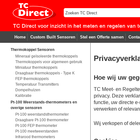
Home
Custom Built Sensoren
Stel een Offerte samen
Conta
Thermokoppel Sensoren
Mineraal geïsoleerde thermokoppels
Privacyverkl
Thermokoppels voor algemeen gebruik
Miniatuur thermokoppels
Draagbaar thermokoppels - Type K
Hoe wij uw geg
FEP thermokoppels
Temperatuur Transmitters
TC Meet- en Regelte
Dompelhulzen
privacy. Deze verkla
Kalibratie
functie, uw directe 
Pt-100 Weerstands-thermometers en
overige sensoren
verwerken of relevant
Pt-100 weerstandsthermometer
Draagbare Pt-100 thermometer
Wij verkopen of del
Pt-100 FEP thermometer
Pt-100 meetweerstanden
Infrarood thermometers