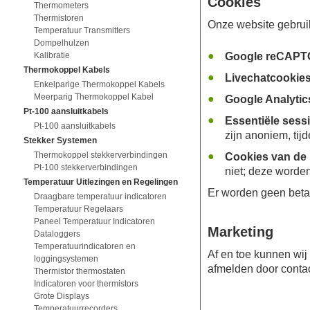
Cookies
Thermometers
Thermistoren
Onze website gebruik
Temperatuur Transmitters
Dompelhulzen
Kalibratie
Google reCAP
Thermokoppel Kabels
Livechatcookie
Enkelparige Thermokoppel Kabels
Meerparig Thermokoppel Kabel
Google Analyti
Pt-100 aansluitkabels
Essentiële sess
Pt-100 aansluitkabels
zijn anoniem, tij
Stekker Systemen
Thermokoppel stekkerverbindingen
Cookies van de 
Pt-100 stekkerverbindingen
niet; deze worden
Temperatuur Uitlezingen en Regelingen
Er worden geen betal
Draagbare temperatuur indicatoren
Temperatuur Regelaars
Paneel Temperatuur Indicatoren
Marketing
Dataloggers
Temperatuurindicatoren en
Af en toe kunnen wij
loggingsystemen
afmelden door conta
Thermistor thermostaten
Indicatoren voor thermistors
Grote Displays
Temperatuurrecorders