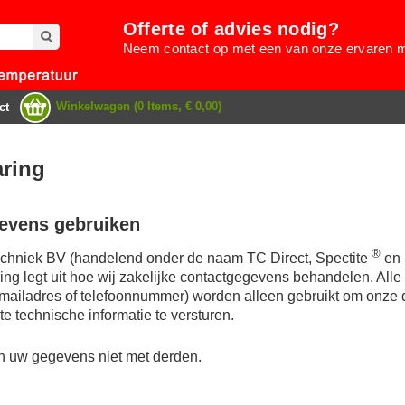
Offerte of advies nodig?
Neem contact op met een van onze ervaren
Winkelwagen (0 Items, € 0,00)
ct
aring
evens gebruiken
®
chniek BV (handelend onder de naam TC Direct, Spectite
en
ring legt uit hoe wij zakelijke contactgegevens behandelen. A
e-mailadres of telefoonnummer) worden alleen gebruikt om onze d
e technische informatie te versturen.
en uw gegevens niet met derden.