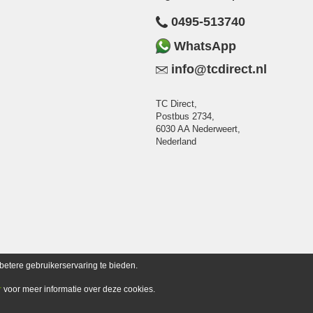
0495-513740
WhatsApp
info@tcdirect.nl
TC Direct,
Postbus 2734,
6030 AA Nederweert,
Nederland
betere gebruikerservaring te bieden.
r
voor meer informatie over deze cookies.