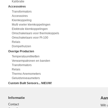
Kalibratie
Accessoires
Transformators
Accessoires
Klemkoppeling
Multi voeler klemkoppelingen
Elektrode klemkoppelingen
Omschakelaars voor thermokoppels
Omschakelaars voor Pt-100
Relais
Dompelhulzen
Overige Producten
Temperatuuretiketten
Verwarmpatronen en banden
Transformators
Relais
Thermo Anemometers
Geluidsniveaumeters
Custom Built Sensors... NIEUW!
Informatie
Aan
Contact
Wilt 