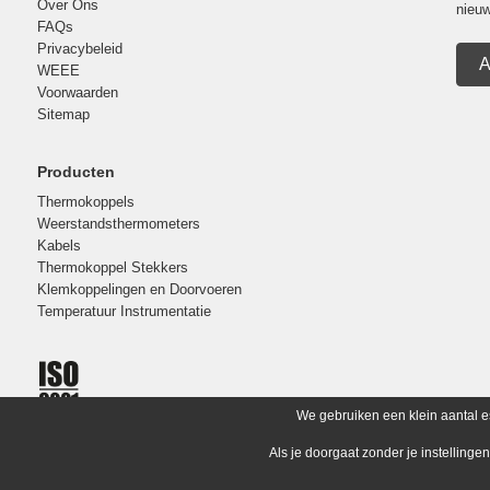
Over Ons
nieuw
FAQs
Privacybeleid
A
WEEE
Voorwaarden
Sitemap
Producten
Thermokoppels
Weerstandsthermometers
Kabels
Thermokoppel Stekkers
Klemkoppelingen en Doorvoeren
Temperatuur Instrumentatie
We gebruiken een klein aantal e
Als je doorgaat zonder je instellinge