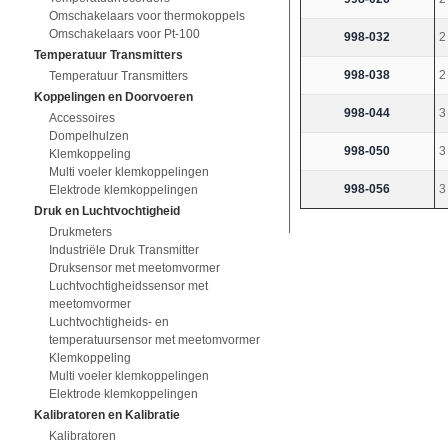
Omschakelaars voor thermokoppels
Omschakelaars voor Pt-100
998-032
2
Temperatuur Transmitters
998-038
2
Temperatuur Transmitters
Koppelingen en Doorvoeren
998-044
3
Accessoires
Dompelhulzen
998-050
3
Klemkoppeling
Multi voeler klemkoppelingen
998-056
3
Elektrode klemkoppelingen
Druk en Luchtvochtigheid
Drukmeters
Industriële Druk Transmitter
Druksensor met meetomvormer
Luchtvochtigheidssensor met
meetomvormer
Luchtvochtigheids- en
temperatuursensor met meetomvormer
Klemkoppeling
Multi voeler klemkoppelingen
Elektrode klemkoppelingen
Kalibratoren en Kalibratie
Kalibratoren