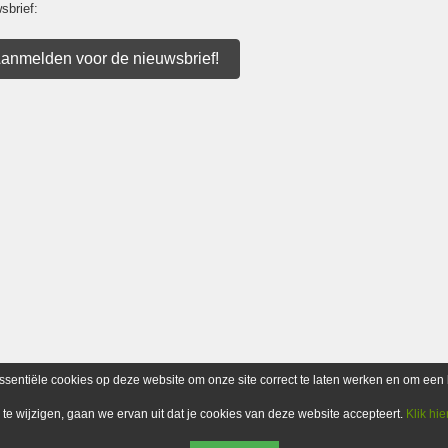
sbrief:
anmelden voor de nieuwsbrief!
ssentiële cookies op deze website om onze site correct te laten werken en om een 
n te wijzigen, gaan we ervan uit dat je cookies van deze website accepteert.
Klik hie