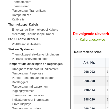
Thermometers
Thermistoren
Temperatuur Transmitters
Dompelhulzen
Kalibratie
Thermokoppel Kabels
Enkelparige Thermokoppel Kabels
De volgende uitvoeri
Meerparig Thermokoppel Kabel
Pt-100 aansluitkabels
Kalibratieservice
Pt-100 aansluitkabels
Stekker Systemen
Kalibratieservice
Thermokoppel stekkerverbindingen
Pt-100 stekkerverbindingen
Art. Nr.
Temperatuur Uitlezingen en Regelingen
Draagbare temperatuur indicatoren
998-002
1
Temperatuur Regelaars
Paneel Temperatuur Indicatoren
998-008
1
Dataloggers
Temperatuurindicatoren en
998-014
1
loggingsystemen
Thermistor thermostaten
998-020
1
Indicatoren voor thermistors
Grote Displays
Temperatuurrecorders
998-026
2