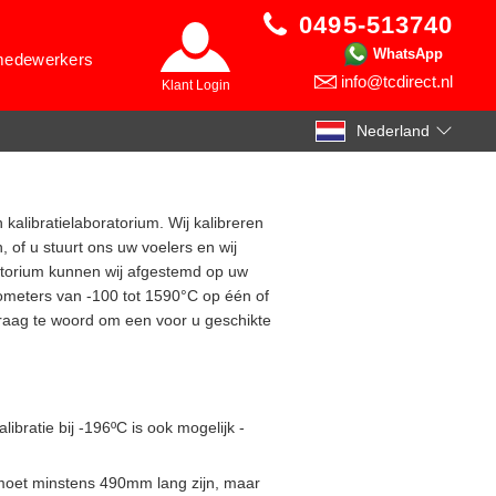
0495-513740
WhatsApp
 medewerkers
info@tcdirect.nl
Klant Login
Nederland
 kalibratielaboratorium. Wij kalibreren
, of u stuurt ons uw voelers en wij
ratorium kunnen wij afgestemd op uw
meters van -100 tot 1590°C op één of
graag te woord om een voor u geschikte
libratie bij -196ºC is ook mogelijk -
 moet minstens 490mm lang zijn, maar