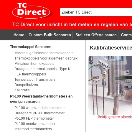
Home
Custom Built Sensoren
Stel een Offerte samen
Conta
Thermokoppel Sensoren
Kalibratieservic
Mineraal geïsoleerde thermokoppels
Thermokoppels voor algemeen gebruik
Miniatuur thermokoppels
Draagbaar thermokoppels - Type K
FEP thermokoppels
Temperatuur Transmitters
Dompelhulzen
Kalibratie
Pt-100 Weerstands-thermometers en
overige sensoren
Pt-100 weerstandsthermometer
Draagbare Pt-100 thermometer
Bekijk grotere afbeel
Pt-100 FEP thermometer
Pt-100 meetweerstanden
Infrarood thermometers