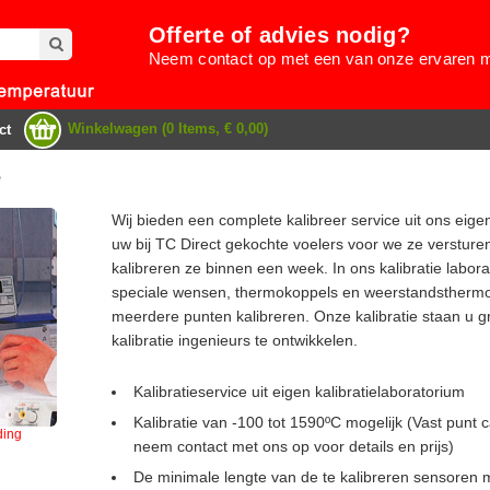
Offerte of advies nodig?
Neem contact op met een van onze ervaren
Winkelwagen (0 Items, € 0,00)
ct
e
Wij bieden een complete kalibreer service uit ons eigen
uw bij TC Direct gekochte voelers voor we ze versturen
kalibreren ze binnen een week. In ons kalibratie labo
speciale wensen, thermokoppels en weerstandsthermo
meerdere punten kalibreren. Onze kalibratie staan u 
kalibratie ingenieurs te ontwikkelen.
Kalibratieservice uit eigen kalibratielaboratorium
Kalibratie van -100 tot 1590ºC mogelijk (Vast punt ca
ding
neem contact met ons op voor details en prijs)
De minimale lengte van de te kalibreren sensoren