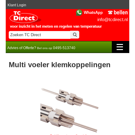
Klant Login
WhatsApp
info@tcdirect.nl
Advies of Offerte?
0495-513740
Bel ons op
Multi voeler klemkoppelingen