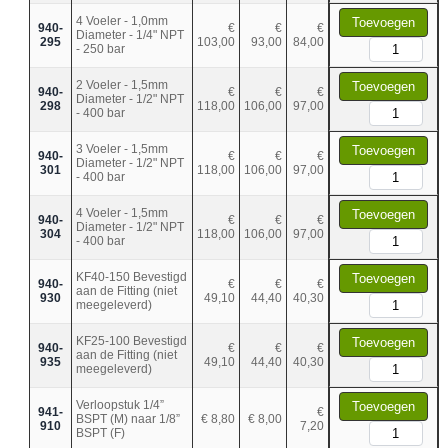
4 Voeler - 1,0mm
Toevoegen
940-
€
€
€
Diameter - 1/4" NPT
295
103,00
93,00
84,00
- 250 bar
2 Voeler - 1,5mm
Toevoegen
940-
€
€
€
Diameter - 1/2" NPT
298
118,00
106,00
97,00
- 400 bar
3 Voeler - 1,5mm
Toevoegen
940-
€
€
€
Diameter - 1/2" NPT
301
118,00
106,00
97,00
- 400 bar
4 Voeler - 1,5mm
Toevoegen
940-
€
€
€
Diameter - 1/2" NPT
304
118,00
106,00
97,00
- 400 bar
KF40-150 Bevestigd
Toevoegen
940-
€
€
€
aan de Fitting (niet
930
49,10
44,40
40,30
meegeleverd)
KF25-100 Bevestigd
Toevoegen
940-
€
€
€
aan de Fitting (niet
935
49,10
44,40
40,30
meegeleverd)
Verloopstuk 1/4”
Toevoegen
941-
€
BSPT (M) naar 1/8”
€ 8,80
€ 8,00
910
7,20
BSPT (F)