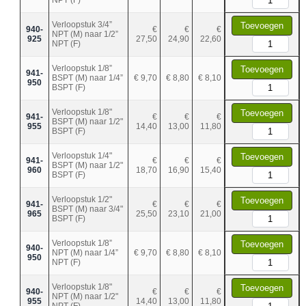
Verloopstuk 3/4”
Toevoegen
940-
€
€
€
NPT (M) naar 1/2”
925
27,50
24,90
22,60
NPT (F)
Verloopstuk 1/8”
Toevoegen
941-
BSPT (M) naar 1/4”
€ 9,70
€ 8,80
€ 8,10
950
BSPT (F)
Verloopstuk 1/8"
Toevoegen
941-
€
€
€
BSPT (M) naar 1/2"
955
14,40
13,00
11,80
BSPT (F)
Verloopstuk 1/4"
Toevoegen
941-
€
€
€
BSPT (M) naar 1/2"
960
18,70
16,90
15,40
BSPT (F)
Verloopstuk 1/2"
Toevoegen
941-
€
€
€
BSPT (M) naar 3/4"
965
25,50
23,10
21,00
BSPT (F)
Verloopstuk 1/8”
Toevoegen
940-
NPT (M) naar 1/4”
€ 9,70
€ 8,80
€ 8,10
950
NPT (F)
Verloopstuk 1/8"
Toevoegen
940-
€
€
€
NPT (M) naar 1/2"
955
14,40
13,00
11,80
NPT (F)