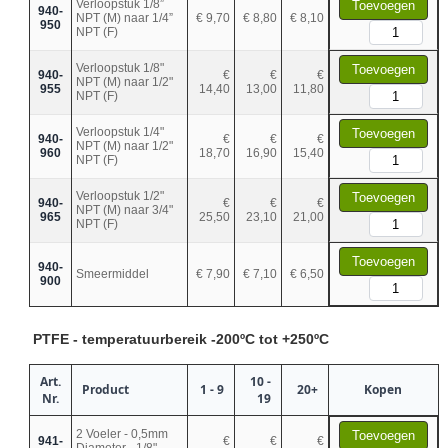
Verloopstuk 1/8”
Toevoegen
940-
NPT (M) naar 1/4”
€ 9,70
€ 8,80
€ 8,10
950
NPT (F)
Verloopstuk 1/8"
Toevoegen
940-
€
€
€
NPT (M) naar 1/2"
955
14,40
13,00
11,80
NPT (F)
Verloopstuk 1/4"
Toevoegen
940-
€
€
€
NPT (M) naar 1/2"
960
18,70
16,90
15,40
NPT (F)
Verloopstuk 1/2"
Toevoegen
940-
€
€
€
NPT (M) naar 3/4"
965
25,50
23,10
21,00
NPT (F)
Toevoegen
940-
Smeermiddel
€ 7,90
€ 7,10
€ 6,50
900
PTFE - temperatuurbereik -200ºC tot +250ºC
Art.
10 -
Product
1 - 9
20+
Kopen
Nr.
19
2 Voeler - 0,5mm
Toevoegen
941-
€
€
€
Diameter - 1/8"