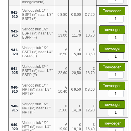
meegeleverd)
Verloopstuk 1/4”
Toevoegen
941-
BSPT (M) naar 1/8”
€ 8,80
€ 8,00
€ 7,20
910
BSPT (F)
Verloopstuk 1/2”
Toevoegen
941-
€
€
€
BSPT (M) naar 1/8”
915
13,00
11,70
10,70
BSPP (F)
Verloopstuk 1/2”
Toevoegen
941-
€
€
€
BSPT (M) naar 1/4”
920
16,50
15,00
13,60
BSPP (F)
Verloopstuk 3/4”
Toevoegen
941-
€
€
€
BSPT (M) naar 1/2”
925
22,60
20,50
18,70
BSPP (F)
Verloopstuk 1/4”
Toevoegen
940-
€
NPT (M) naar 1/8”
€ 9,50
€ 8,60
910
10,40
NPT (F)
Verloopstuk 1/2”
Toevoegen
940-
€
€
€
NPT (M) naar 1/8”
915
15,60
14,10
12,90
NPT (F)
Verloopstuk 1/2”
Toevoegen
940-
€
€
€
NPT (M) naar 1/4”
920
19,90
18,10
16,40
NPT (F)