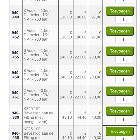
3 Voeler - 1,5mm
Toevoegen
940-
€
€
€
Diameter - 1/2"
449
118,00
106,00
97,00
NPT - 700 bar
4 Voeler - 1,5mm
Toevoegen
940-
€
€
€
Diameter - 1/2"
452
118,00
106,00
97,00
NPT - 700 bar
6 Voeler - 1,5mm
Toevoegen
940-
€
€
€
Diameter - 3/4"
455
248,00
223,00
203,00
NPT - 550 bar
8 Voeler - 1,5mm
Toevoegen
940-
€
€
€
Diameter - 3/4"
458
248,00
223,00
203,00
NPT - 550 bar
2 Voeler - 3,0mm
Toevoegen
940-
€
€
€
Diameter - 3/4"
461
248,00
223,00
203,00
NPT - 550 bar
KF40-150
Toevoegen
940-
Bevestigd aan de
€
€
€
930
Fitting (niet
49,10
44,40
40,30
meegeleverd)
KF25-100
Toevoegen
940-
Bevestigd aan de
€
€
€
935
Fitting (niet
49,10
44,40
40,30