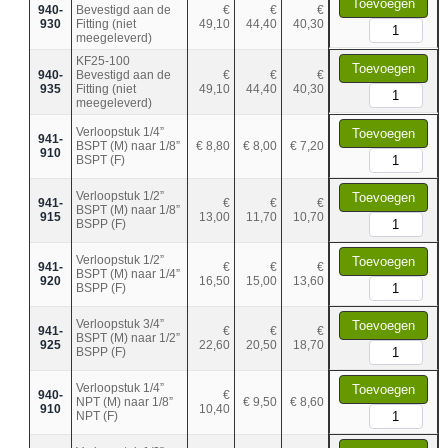
Toevoegen
940-
Bevestigd aan de
€
€
€
930
Fitting (niet
49,10
44,40
40,30
meegeleverd)
KF25-100
Toevoegen
940-
Bevestigd aan de
€
€
€
935
Fitting (niet
49,10
44,40
40,30
meegeleverd)
Verloopstuk 1/4”
Toevoegen
941-
BSPT (M) naar 1/8”
€ 8,80
€ 8,00
€ 7,20
910
BSPT (F)
Verloopstuk 1/2”
Toevoegen
941-
€
€
€
BSPT (M) naar 1/8”
915
13,00
11,70
10,70
BSPP (F)
Verloopstuk 1/2”
Toevoegen
941-
€
€
€
BSPT (M) naar 1/4”
920
16,50
15,00
13,60
BSPP (F)
Verloopstuk 3/4”
Toevoegen
941-
€
€
€
BSPT (M) naar 1/2”
925
22,60
20,50
18,70
BSPP (F)
Verloopstuk 1/4”
Toevoegen
940-
€
NPT (M) naar 1/8”
€ 9,50
€ 8,60
910
10,40
NPT (F)