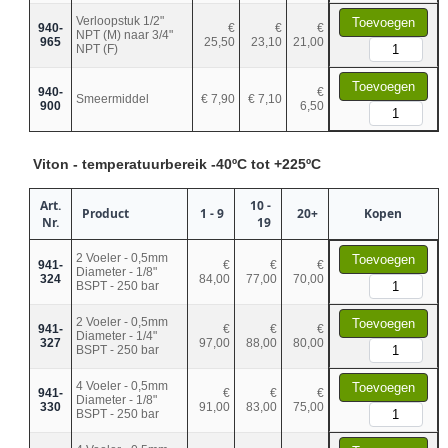
Verloopstuk 1/2"
Toevoegen
940-
€
€
€
NPT (M) naar 3/4"
965
25,50
23,10
21,00
NPT (F)
Toevoegen
940-
€
Smeermiddel
€ 7,90
€ 7,10
900
6,50
Viton - temperatuurbereik -40ºC tot +225ºC
Art.
10 -
Product
1 - 9
20+
Kopen
Nr.
19
2 Voeler - 0,5mm
Toevoegen
941-
€
€
€
Diameter - 1/8"
324
84,00
77,00
70,00
BSPT - 250 bar
2 Voeler - 0,5mm
Toevoegen
941-
€
€
€
Diameter - 1/4"
327
97,00
88,00
80,00
BSPT - 250 bar
4 Voeler - 0,5mm
Toevoegen
941-
€
€
€
Diameter - 1/8"
330
91,00
83,00
75,00
BSPT - 250 bar