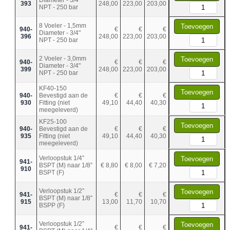
393
248,00
223,00
203,00
NPT - 250 bar
8 Voeler - 1,5mm
Toevoegen
940-
€
€
€
Diameter - 3/4"
396
248,00
223,00
203,00
NPT - 250 bar
2 Voeler - 3,0mm
Toevoegen
940-
€
€
€
Diameter - 3/4"
399
248,00
223,00
203,00
NPT - 250 bar
KF40-150
Toevoegen
940-
Bevestigd aan de
€
€
€
930
Fitting (niet
49,10
44,40
40,30
meegeleverd)
KF25-100
Toevoegen
940-
Bevestigd aan de
€
€
€
935
Fitting (niet
49,10
44,40
40,30
meegeleverd)
Verloopstuk 1/4”
Toevoegen
941-
BSPT (M) naar 1/8”
€ 8,80
€ 8,00
€ 7,20
910
BSPT (F)
Verloopstuk 1/2”
Toevoegen
941-
€
€
€
BSPT (M) naar 1/8”
915
13,00
11,70
10,70
BSPP (F)
Verloopstuk 1/2”
Toevoegen
941-
€
€
€