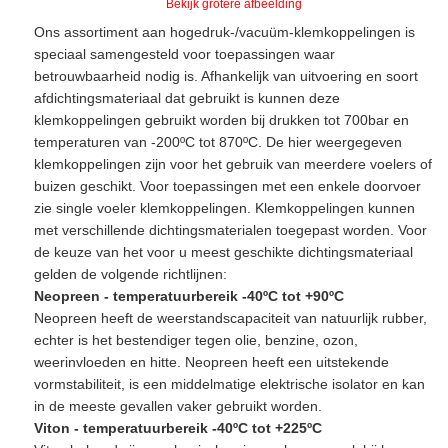
Bekijk grotere afbeelding
Ons assortiment aan hogedruk-/vacuüm-klemkoppelingen is
speciaal samengesteld voor toepassingen waar
betrouwbaarheid nodig is. Afhankelijk van uitvoering en soort
afdichtingsmateriaal dat gebruikt is kunnen deze
klemkoppelingen gebruikt worden bij drukken tot 700bar en
temperaturen van -200ºC tot 870ºC. De hier weergegeven
klemkoppelingen zijn voor het gebruik van meerdere voelers of
buizen geschikt. Voor toepassingen met een enkele doorvoer
zie single voeler klemkoppelingen. Klemkoppelingen kunnen
met verschillende dichtingsmaterialen toegepast worden. Voor
de keuze van het voor u meest geschikte dichtingsmateriaal
gelden de volgende richtlijnen:
Neopreen - temperatuurbereik -40ºC tot +90ºC
Neopreen heeft de weerstandscapaciteit van natuurlijk rubber,
echter is het bestendiger tegen olie, benzine, ozon,
weerinvloeden en hitte. Neopreen heeft een uitstekende
vormstabiliteit, is een middelmatige elektrische isolator en kan
in de meeste gevallen vaker gebruikt worden.
Viton - temperatuurbereik -40ºC tot +225ºC