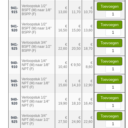
Verloopstuk 1/2”
Toevoegen
941-
€
€
€
BSPT (M) naar 1/8”
915
13,00
11,70
10,70
BSPP (F)
Verloopstuk 1/2”
Toevoegen
941-
€
€
€
BSPT (M) naar 1/4”
920
16,50
15,00
13,60
BSPP (F)
Verloopstuk 3/4”
Toevoegen
941-
€
€
€
BSPT (M) naar 1/2”
925
22,60
20,50
18,70
BSPP (F)
Verloopstuk 1/4”
Toevoegen
940-
€
€
NPT (M) naar 1/8”
€ 9,50
910
10,40
8,60
NPT (F)
Verloopstuk 1/2”
Toevoegen
940-
€
€
€
NPT (M) naar 1/8”
915
15,60
14,10
12,90
NPT (F)
Verloopstuk 1/2”
Toevoegen
940-
€
€
€
NPT (M) naar 1/4”
920
19,90
18,10
16,40
NPT (F)
Verloopstuk 3/4”
Toevoegen
940-
€
€
€
NPT (M) naar 1/2”
925
27,50
24,90
22,60
NPT (F)