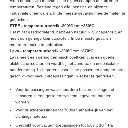
Viton behoud zijn mechanische eigenschappen ook bij hoge
temperaturen. Bestand tegen olie, benzine en bijtende
industriële chemicaliën. In de meeste gevallen meerde malen te
gebruiken.
PTFE - temperatuurbereik -200ºC tot +250ºC
Het minst gasdoorlatend, bezit een natuurlijk glijdcapaciteit, en
heeft een geringe klemcapaciteit. In de meeste gevallen
meerdere malen te gebruiken.
Lava - temperatuurbereik -200ºC tot +870ºC
Lava heeft een gering thermisch coëfficiënt , is een goede
elektrische isolator, en wordt bij het aandraaien in de isolator
poedervormig. Licht poreus voor lichte gassen en dampen. Niet
geschikt voor vacuümtoepassingen. Niet her te gebruiken.
Voor toepassingen waar meerdere buizen, leidingen of
sensoren in een gesloten systeem ingevoerd moeten
worden.
Voor druktoepassingen tot 700bar, afhankelijk van het
dichtingsmateriaal
-4
Geschikt voor vacuümtoepassingen tot 6.67 x 10
Pa