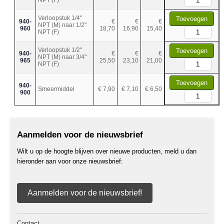
Verloopstuk 1/4"
Toevoegen
940-
€
€
€
NPT (M) naar 1/2"
960
18,70
16,90
15,40
NPT (F)
Verloopstuk 1/2"
Toevoegen
940-
€
€
€
NPT (M) naar 3/4"
965
25,50
23,10
21,00
NPT (F)
Toevoegen
940-
Smeermiddel
€ 7,90
€ 7,10
€ 6,50
900
Aanmelden voor de nieuwsbrief
Wilt u op de hoogte blijven over nieuwe producten, meld u dan
hieronder aan voor onze nieuwsbrief:
Aanmelden voor de nieuwsbrief!
Contact