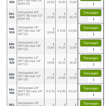
BSPT (M) naar 1/4”
920
16,50
15,00
13,60
BSPP (F)
Verloopstuk 3/4”
Toevoegen
941-
€
€
€
BSPT (M) naar 1/2”
925
22,60
20,50
18,70
BSPP (F)
Verloopstuk 1/4”
Toevoegen
940-
€
NPT (M) naar 1/8”
€ 9,50
€ 8,60
910
10,40
NPT (F)
Verloopstuk 1/2”
Toevoegen
940-
€
€
€
NPT (M) naar 1/8”
915
15,60
14,10
12,90
NPT (F)
Verloopstuk 1/2”
Toevoegen
940-
€
€
€
NPT (M) naar 1/4”
920
19,90
18,10
16,40
NPT (F)
Verloopstuk 3/4”
Toevoegen
940-
€
€
€
NPT (M) naar 1/2”
925
27,50
24,90
22,60
NPT (F)
Verloopstuk 1/8”
Toevoegen
941-
BSPT (M) naar 1/4”
€ 9,70
€ 8,80
€ 8,10
950
BSPT (F)
Verloopstuk 1/8"
Toevoegen
941-
€
€
€