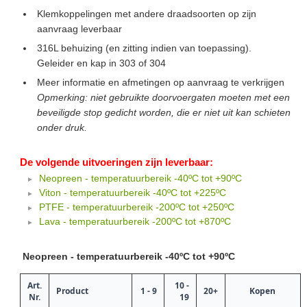
Klemkoppelingen met andere draadsoorten op zijn
aanvraag leverbaar
316L behuizing (en zitting indien van toepassing).
Geleider en kap in 303 of 304
Meer informatie en afmetingen op aanvraag te verkrijgen
Opmerking: niet gebruikte doorvoergaten moeten met een
beveiligde stop gedicht worden, die er niet uit kan schieten
onder druk.
De volgende uitvoeringen zijn leverbaar:
Neopreen - temperatuurbereik -40ºC tot +90ºC
Viton - temperatuurbereik -40ºC tot +225ºC
PTFE - temperatuurbereik -200ºC tot +250ºC
Lava - temperatuurbereik -200ºC tot +870ºC
Neopreen - temperatuurbereik -40ºC tot +90ºC
Art.
10 -
Product
1 - 9
20+
Kopen
Nr.
19