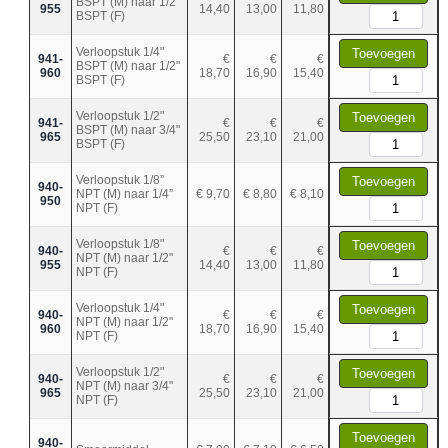
BSPT (M) naar 1/2"
955
14,40
13,00
11,80
BSPT (F)
Verloopstuk 1/4"
Toevoegen
941-
€
€
€
BSPT (M) naar 1/2"
960
18,70
16,90
15,40
BSPT (F)
Verloopstuk 1/2"
Toevoegen
941-
€
€
€
BSPT (M) naar 3/4"
965
25,50
23,10
21,00
BSPT (F)
Verloopstuk 1/8”
Toevoegen
940-
NPT (M) naar 1/4”
€ 9,70
€ 8,80
€ 8,10
950
NPT (F)
Verloopstuk 1/8"
Toevoegen
940-
€
€
€
NPT (M) naar 1/2"
955
14,40
13,00
11,80
NPT (F)
Verloopstuk 1/4"
Toevoegen
940-
€
€
€
NPT (M) naar 1/2"
960
18,70
16,90
15,40
NPT (F)
Verloopstuk 1/2"
Toevoegen
940-
€
€
€
NPT (M) naar 3/4"
965
25,50
23,10
21,00
NPT (F)
Toevoegen
940-