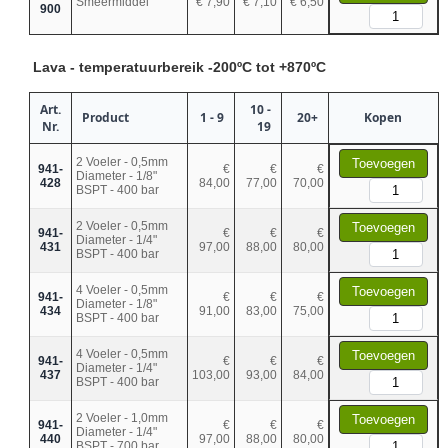
Smeermiddel
€ 7,90
€ 7,10
€ 6,50
900
Lava - temperatuurbereik -200ºC tot +870ºC
Art.
10 -
Product
1 - 9
20+
Kopen
Nr.
19
2 Voeler - 0,5mm
Toevoegen
941-
€
€
€
Diameter - 1/8"
428
84,00
77,00
70,00
BSPT - 400 bar
2 Voeler - 0,5mm
Toevoegen
941-
€
€
€
Diameter - 1/4"
431
97,00
88,00
80,00
BSPT - 400 bar
4 Voeler - 0,5mm
Toevoegen
941-
€
€
€
Diameter - 1/8"
434
91,00
83,00
75,00
BSPT - 400 bar
4 Voeler - 0,5mm
Toevoegen
941-
€
€
€
Diameter - 1/4"
437
103,00
93,00
84,00
BSPT - 400 bar
2 Voeler - 1,0mm
Toevoegen
941-
€
€
€
Diameter - 1/4"
440
97,00
88,00
80,00
BSPT - 700 bar