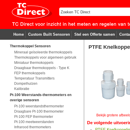
Home
Custom Built Sensoren
Stel een Offerte samen
Conta
Thermokoppel Sensoren
PTFE Knelkoppe
Mineraal geïsoleerde thermokoppels
Thermokoppels voor algemeen gebruik
Miniatuur thermokoppels
Draagbaar thermokoppels - Type K
FEP thermokoppels
Temperatuur Transmitters
Dompelhulzen
Kalibratie
Pt-100 Weerstands-thermometers en
overige sensoren
Pt-100 weerstandsthermometer
Draagbare Pt-100 thermometer
Bekijk grotere afbeel
Pt-100 FEP thermometer
Pt-100 meetweerstanden
De volgende uitvoeri
Infrarood thermometers
PTFE Knelkoppeli