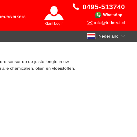
0495-513740
WhatsApp
 medewerkers
info@tcdirect.nl
Klant Login
Nederland
re sensor op de juiste lengte in uw
lle chemicaliën, oliën en vloeistoffen.