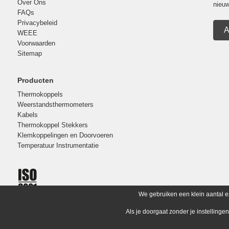
Over Ons
nieuw
FAQs
Privacybeleid
A
WEEE
Voorwaarden
Sitemap
Producten
Thermokoppels
Weerstandsthermometers
Kabels
Thermokoppel Stekkers
Klemkoppelingen en Doorvoeren
Temperatuur Instrumentatie
We gebruiken een klein aantal e
Als je doorgaat zonder je instellinge