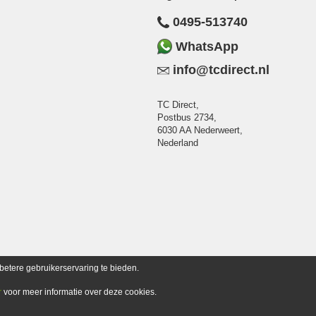
0495-513740
WhatsApp
info@tcdirect.nl
TC Direct,
Postbus 2734,
6030 AA Nederweert,
Nederland
betere gebruikerservaring te bieden.
r
voor meer informatie over deze cookies.