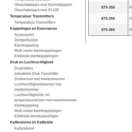
Omschakelaars voor thermokoppels
875-350
R
Omschakelaars voor Pt-100
Temperatuur Transmitters
875-355
R
Temperatuur Transmitters
Koppelingen en Doorvoeren
875-360
R
Accessoires
Dompelhulzen
Klemkoppeling
Multi voeler klemkoppelingen
Elektrode klemkoppelingen
Druk en Luchtvochtigheid
Drukmeters
Industriële Druk Transmitter
Druksensor met meetomvormer
Luchtvochtigheidssensor met
meetomvormer
Luchtvochtigheids- en
temperatuursensor met meetomvormer
Klemkoppeling
Multi voeler klemkoppelingen
Elektrode klemkoppelingen
Kalibratoren en Kalibratie
Kalibratoren