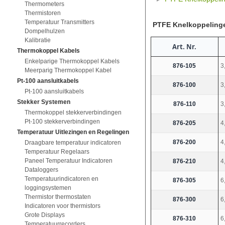
Thermometers
Thermistoren
Temperatuur Transmitters
PTFE Knelkoppeling
Dompelhulzen
Kalibratie
Art. Nr.
Thermokoppel Kabels
Enkelparige Thermokoppel Kabels
876-105
3
Meerparig Thermokoppel Kabel
Pt-100 aansluitkabels
876-100
3
Pt-100 aansluitkabels
Stekker Systemen
876-110
3
Thermokoppel stekkerverbindingen
Pt-100 stekkerverbindingen
876-205
4
Temperatuur Uitlezingen en Regelingen
876-200
4
Draagbare temperatuur indicatoren
Temperatuur Regelaars
Paneel Temperatuur Indicatoren
876-210
4
Dataloggers
Temperatuurindicatoren en
876-305
6
loggingsystemen
Thermistor thermostaten
876-300
6
Indicatoren voor thermistors
Grote Displays
876-310
6
Temperatuurrecorders