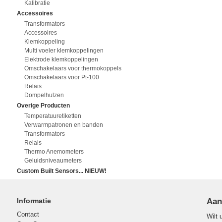
Kalibratie
Accessoires
Transformators
Accessoires
Klemkoppeling
Multi voeler klemkoppelingen
Elektrode klemkoppelingen
Omschakelaars voor thermokoppels
Omschakelaars voor Pt-100
Relais
Dompelhulzen
Overige Producten
Temperatuuretiketten
Verwarmpatronen en banden
Transformators
Relais
Thermo Anemometers
Geluidsniveaumeters
Custom Built Sensors... NIEUW!
Informatie
Aan
Contact
Wilt 