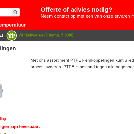
Offerte of advies nodig?
Neem contact op met een van onze ervaren
Winkelwagen (0 Items, € 0,00)
ct
lingen
Met ons assortiment PTFE klemkoppelingen kunt u iede
proces invoeren. PTFE is bestand tegen alle nagenoeg a
ding
ngen zijn leverbaar:
ngen