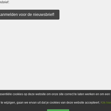
sbrief:
anmelden voor de nieuwsbrief!
ssentiële cookies op deze website om onze site correct te laten werken en om een 
n te wijzigen, gaan we ervan uit dat je cookies van deze website accepteert.
Klik hie